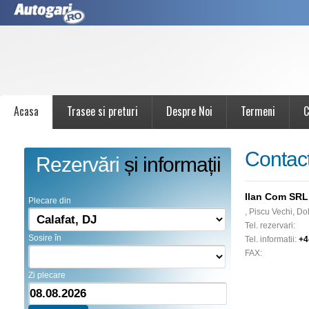
Acasa
Trasee si preturi
Despre Noi
Termeni
C
Contac
Rezervări
și informații
Ilan Com SRL
Plecare din
, Piscu Vechi, Dol
Tel. rezervari:
Sosire în
Tel. informatii:
+4
FAX:
Zi plecare